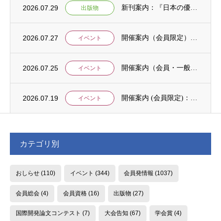
2026.07.29
新刊案内：『日本の優位性が通用しないという戦略ー地域の文化を考えた競争優位ー』ご案内
出版物
2026.07.27
開催案内（会員限定）：【8/6 公開シンポジウムのご案内】「持続可能で包括的な移住ガバ...
イベント
2026.07.25
開催案内（会員・一般）：【イベント案内】地域資源を生かしたキウイ農園での夏キャンプ「農...
イベント
2026.07.19
開催案内 (会員限定)：第4回 開発援助における技術協力部会（8月4日開催）
イベント
カテゴリ別
おしらせ
(110)
イベント
(344)
会員発情報
(1037)
会員総会
(4)
会員資格
(16)
出版物
(27)
国際開発論文コンテスト
(7)
大会告知
(67)
学会賞
(4)