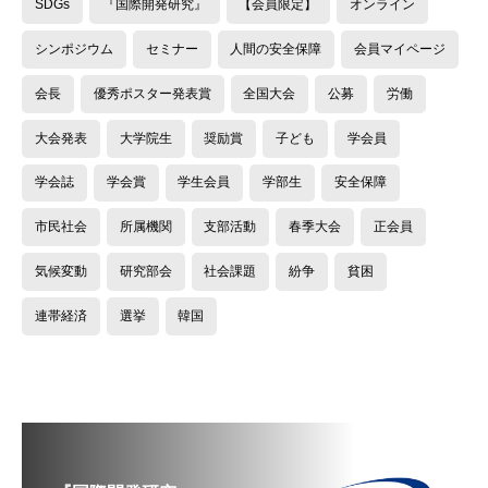
SDGs
『国際開発研究』
【会員限定】
オンライン
シンポジウム
セミナー
人間の安全保障
会員マイページ
会長
優秀ポスター発表賞
全国大会
公募
労働
大会発表
大学院生
奨励賞
子ども
学会員
学会誌
学会賞
学生会員
学部生
安全保障
市民社会
所属機関
支部活動
春季大会
正会員
気候変動
研究部会
社会課題
紛争
貧困
連帯経済
選挙
韓国