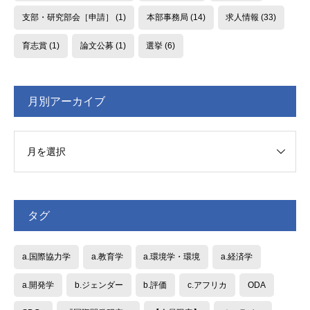
支部・研究部会［申請］
(1)
本部事務局
(14)
求人情報
(33)
育志賞
(1)
論文公募
(1)
選挙
(6)
月別アーカイブ
タグ
a.国際協力学
a.教育学
a.環境学・環境
a.経済学
a.開発学
b.ジェンダー
b.評価
c.アフリカ
ODA