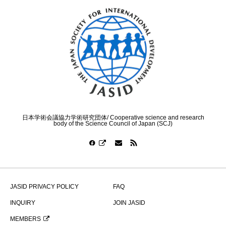
日本学術会議協力学術研究団体/ Cooperative science and research
body of the Science Council of Japan (SCJ)
JASID PRIVACY POLICY
FAQ
INQUIRY
JOIN JASID
MEMBERS