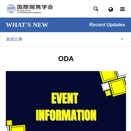

menu
WHAT'S NEW
Recent Updates
最新記事
ODA