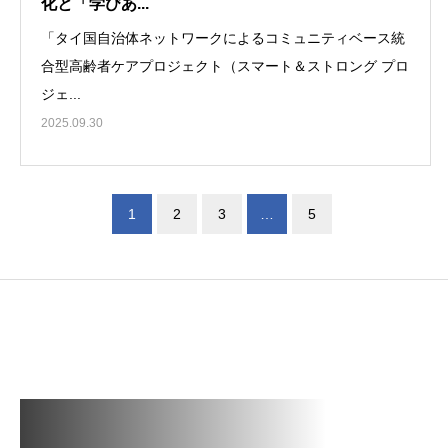
化と「学びあ...
「タイ国自治体ネットワークによるコミュニティベース統
合型高齢者ケアプロジェクト（スマート＆ストロング プロ
ジェ...
2025.09.30
1
2
3
…
5
シェア
お問い合わせ
JOIN JASID
Log-in