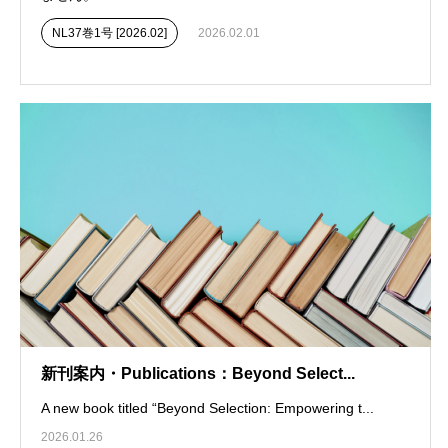
NL37巻1号 [2026.02]
2026.02.01
新刊案内・Publications：Beyond Select...
A new book titled “Beyond Selection: Empowering t...
2026.01.26