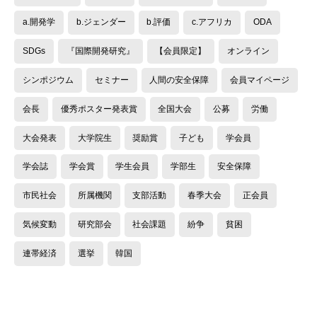
a.開発学
b.ジェンダー
b.評価
c.アフリカ
ODA
SDGs
『国際開発研究』
【会員限定】
オンライン
シンポジウム
セミナー
人間の安全保障
会員マイページ
会長
優秀ポスター発表賞
全国大会
公募
労働
大会発表
大学院生
奨励賞
子ども
学会員
学会誌
学会賞
学生会員
学部生
安全保障
市民社会
所属機関
支部活動
春季大会
正会員
気候変動
研究部会
社会課題
紛争
貧困
連帯経済
選挙
韓国