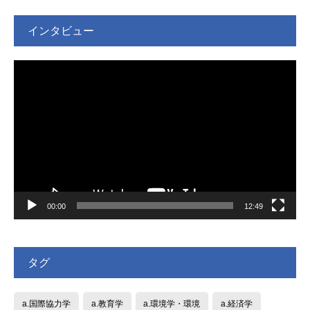
インタビュー
動
画
プ
レ
ー
ヤ
ー
00:00
12:49
タグ
a.国際協力学
a.教育学
a.環境学・環境
a.経済学