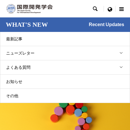

menu
WHAT'S NEW
Recent Updates
最新記事
ニューズレター
Eメール
よくある質問
Q：メールアドレスをもっていません
2022.07.01
お知らせ
その他