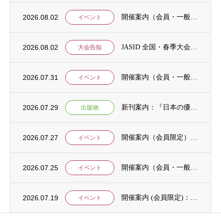
2026.08.02
開催案内（会員・一般）：「みんなのSDGs」セッション「今こそ考えるSDGsと戦争・平...
イベント
2026.08.02
JASID 全国・春季大会：JASIDブックトーク報告募集
大会告知
2026.07.31
開催案内（会員・一般）：IDCJ主催 第52回プロフェッショナル統計分析ワークショップ...
イベント
2026.07.29
新刊案内：『日本の優位性が通用しないという戦略ー地域の文化を考えた競争優位ー』ご案内
出版物
2026.07.27
開催案内（会員限定）：【8/6 公開シンポジウムのご案内】「持続可能で包括的な移住ガバ...
イベント
2026.07.25
開催案内（会員・一般）：【イベント案内】地域資源を生かしたキウイ農園での夏キャンプ「農...
イベント
2026.07.19
開催案内 (会員限定)：第4回 開発援助における技術協力部会（8月4日開催）
イベント