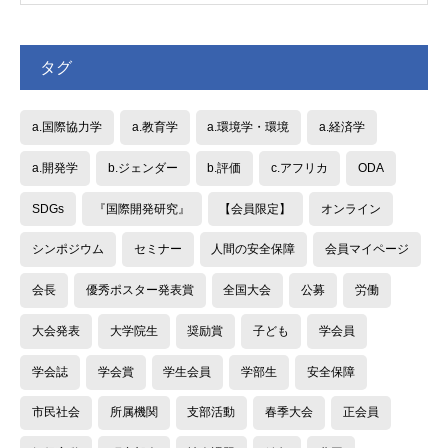
タグ
a.国際協力学
a.教育学
a.環境学・環境
a.経済学
a.開発学
b.ジェンダー
b.評価
c.アフリカ
ODA
SDGs
『国際開発研究』
【会員限定】
オンライン
シンポジウム
セミナー
人間の安全保障
会員マイページ
会長
優秀ポスター発表賞
全国大会
公募
労働
大会発表
大学院生
奨励賞
子ども
学会員
学会誌
学会賞
学生会員
学部生
安全保障
市民社会
所属機関
支部活動
春季大会
正会員