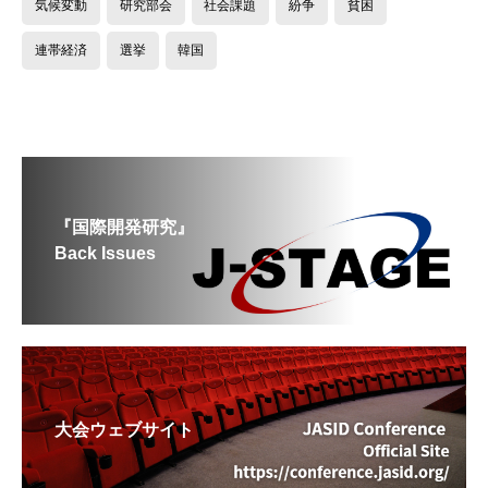
気候変動
研究部会
社会課題
紛争
貧困
連帯経済
選挙
韓国
『国際開発研究』
Back Issues
大会ウェブサイト