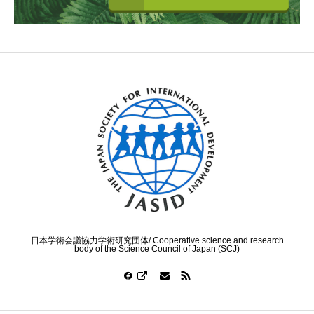
日本学術会議協力学術研究団体/ Cooperative science and research
body of the Science Council of Japan (SCJ)