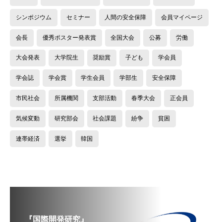
シンポジウム
セミナー
人間の安全保障
会員マイページ
会長
優秀ポスター発表賞
全国大会
公募
労働
大会発表
大学院生
奨励賞
子ども
学会員
学会誌
学会賞
学生会員
学部生
安全保障
市民社会
所属機関
支部活動
春季大会
正会員
気候変動
研究部会
社会課題
紛争
貧困
連帯経済
選挙
韓国
『国際開発研究』