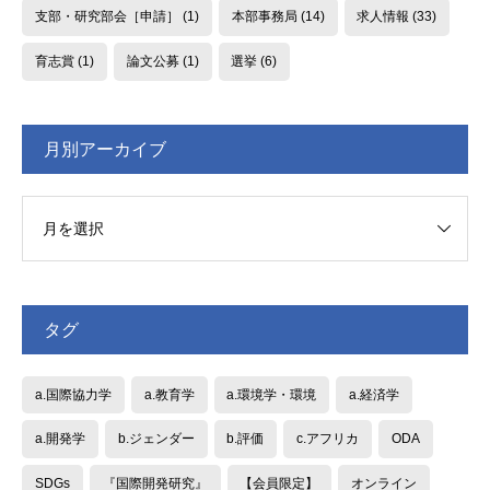
支部・研究部会［申請］
(1)
本部事務局
(14)
求人情報
(33)
育志賞
(1)
論文公募
(1)
選挙
(6)
月別アーカイブ
タグ
a.国際協力学
a.教育学
a.環境学・環境
a.経済学
a.開発学
b.ジェンダー
b.評価
c.アフリカ
ODA
SDGs
『国際開発研究』
【会員限定】
オンライン