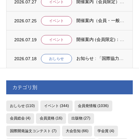
2026.07.27
開催案内（会員限定）：【8/6 公開シンポジウムのご案内】「持続可能で包括的な移住ガバ...
イベント
2026.07.25
開催案内（会員・一般）：【イベント案内】地域資源を生かしたキウイ農園での夏キャンプ「農...
イベント
2026.07.19
開催案内 (会員限定)：第4回 開発援助における技術協力部会（8月4日開催）
イベント
2026.07.18
お知らせ : 「国際協力NGOスタディ・プログラム（中堅人材育成）」2次募集
おしらせ
カテゴリ別
おしらせ
(110)
イベント
(344)
会員発情報
(1036)
会員総会
(4)
会員資格
(16)
出版物
(27)
国際開発論文コンテスト
(7)
大会告知
(66)
学会賞
(4)