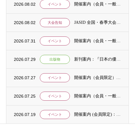
2026.08.02
開催案内（会員・一般）：「みんなのSDGs」セッション「今こそ考えるSDGsと戦争・平...
イベント
2026.08.02
JASID 全国・春季大会：JASIDブックトーク報告募集
大会告知
2026.07.31
開催案内（会員・一般）：IDCJ主催 第52回プロフェッショナル統計分析ワークショップ...
イベント
2026.07.29
新刊案内：『日本の優位性が通用しないという戦略ー地域の文化を考えた競争優位ー』ご案内
出版物
2026.07.27
開催案内（会員限定）：【8/6 公開シンポジウムのご案内】「持続可能で包括的な移住ガバ...
イベント
2026.07.25
開催案内（会員・一般）：【イベント案内】地域資源を生かしたキウイ農園での夏キャンプ「農...
イベント
2026.07.19
開催案内 (会員限定)：第4回 開発援助における技術協力部会（8月4日開催）
イベント