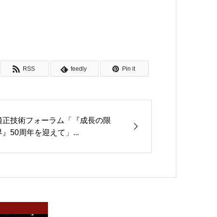
RSS
feedly
Pin it
適正技術フォーラム「『成長の限
界』50周年を迎えて」...