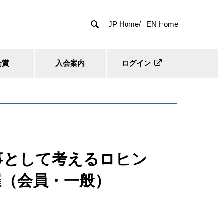

JP Home/
EN Home
会賞
入会案内
ログイン
事として考えるロヒン
催（会員・一般）