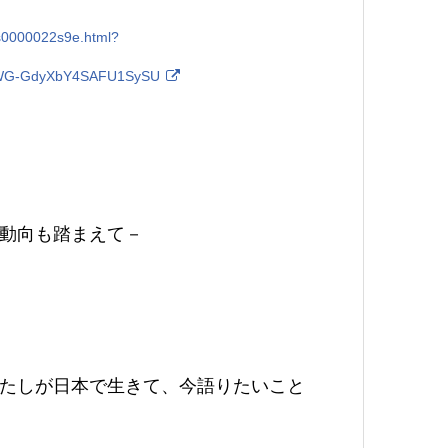
ps0000022s9e.html?
8WG-GdyXbY4SAFU1SySU
動向も踏まえて－
たしが日本で生きて、今語りたいこと