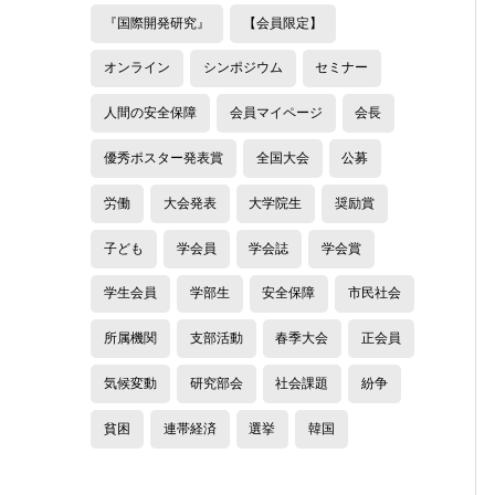
『国際開発研究』
【会員限定】
オンライン
シンポジウム
セミナー
人間の安全保障
会員マイページ
会長
優秀ポスター発表賞
全国大会
公募
労働
大会発表
大学院生
奨励賞
子ども
学会員
学会誌
学会賞
学生会員
学部生
安全保障
市民社会
所属機関
支部活動
春季大会
正会員
気候変動
研究部会
社会課題
紛争
貧困
連帯経済
選挙
韓国