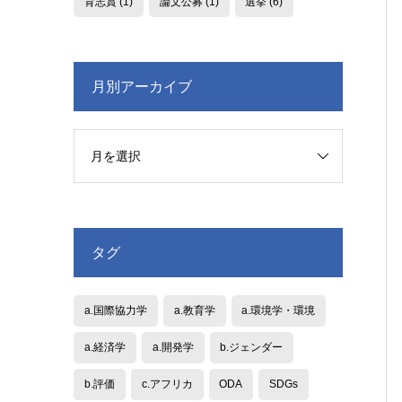
育志賞
(1)
論文公募
(1)
選挙
(6)
月別アーカイブ
タグ
a.国際協力学
a.教育学
a.環境学・環境
a.経済学
a.開発学
b.ジェンダー
b.評価
c.アフリカ
ODA
SDGs