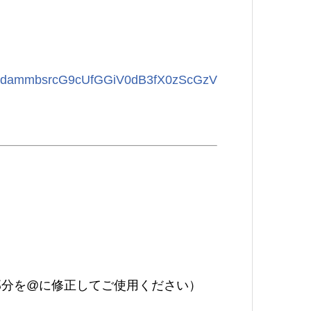
y1J2dammbsrcG9cUfGGiV0dB3fX0zScGzV
jp（* [at] の部分を@に修正してご使用ください）