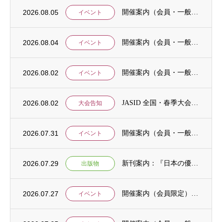
2026.08.05
開催案内（会員・一般）：8/15 清末愛砂さん「女と戦争」＠上智大
イベント
2026.08.04
開催案内（会員・一般）：神戸大学ユネスコチェア開催セミナーのご案内
イベント
2026.08.02
開催案内（会員・一般）：「みんなのSDGs」セッション「今こそ考えるSDGsと戦争・平...
イベント
2026.08.02
JASID 全国・春季大会：JASIDブックトーク報告募集
大会告知
2026.07.31
開催案内（会員・一般）：IDCJ主催 第52回プロフェッショナル統計分析ワークショップ...
イベント
2026.07.29
新刊案内：『日本の優位性が通用しないという戦略ー地域の文化を考えた競争優位ー』ご案内
出版物
2026.07.27
開催案内（会員限定）：【8/6 公開シンポジウムのご案内】「持続可能で包括的な移住ガバ...
イベント