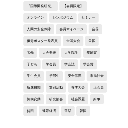
『国際開発研究』
【会員限定】
オンライン
シンポジウム
セミナー
人間の安全保障
会員マイページ
会長
優秀ポスター発表賞
全国大会
公募
労働
大会発表
大学院生
奨励賞
子ども
学会員
学会誌
学会賞
学生会員
学部生
安全保障
市民社会
所属機関
支部活動
春季大会
正会員
気候変動
研究部会
社会課題
紛争
貧困
連帯経済
選挙
韓国