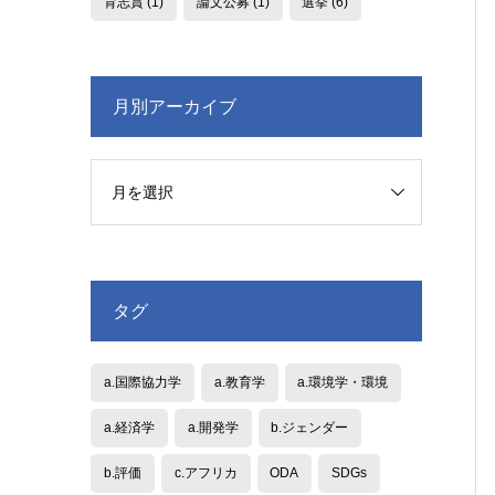
育志賞
(1)
論文公募
(1)
選挙
(6)
月別アーカイブ
タグ
a.国際協力学
a.教育学
a.環境学・環境
a.経済学
a.開発学
b.ジェンダー
b.評価
c.アフリカ
ODA
SDGs