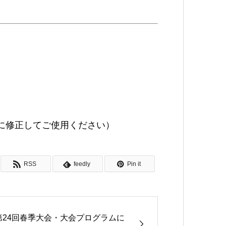
t] の部分を@に修正してご使用ください）
RSS
feedly
Pin it
第24回春季大会・大会プログラムに