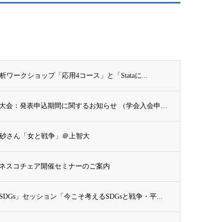
ワークショップ「応用4コース」と「Stataに...
【第３報】国際開発学会第３７回全国大会：発表申込期間に関するお知らせ （学会入会申請期...
末愛砂さん「女と戦争」＠上智大
ネスコチェア開催セミナーのご案内
Gs」セッション「今こそ考えるSDGsと戦争・平...