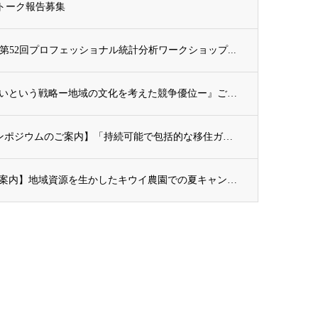
ックトーク報告募集
第52回プロフェッショナル統計分析ワークショップ...
新刊案内：『日本の優位性が通用しないという戦略ー地域の文化を考えた競争優位ー』ご案内
開催案内（会員限定）：【8/6 公開シンポジウムのご案内】「持続可能で包括的な移住ガバ...
開催案内（会員・一般）：【イベント案内】地域資源を生かしたキウイ農園での夏キャンプ「農...