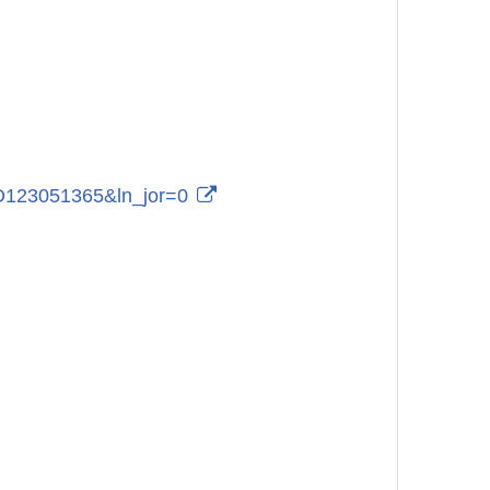
d=D123051365&ln_jor=0