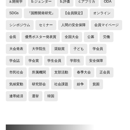
a.開発学
b.ジェンダー
b.評価
c.アフリカ
ODA
SDGs
『国際開発研究』
【会員限定】
オンライン
シンポジウム
セミナー
人間の安全保障
会員マイページ
会長
優秀ポスター発表賞
全国大会
公募
労働
大会発表
大学院生
奨励賞
子ども
学会員
学会誌
学会賞
学生会員
学部生
安全保障
市民社会
所属機関
支部活動
春季大会
正会員
気候変動
研究部会
社会課題
紛争
貧困
連帯経済
選挙
韓国