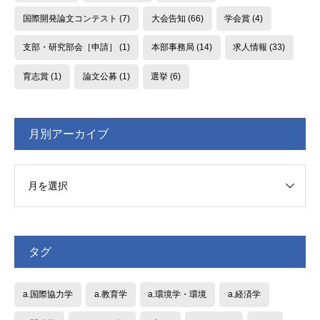
国際開発論文コンテスト
(7)
大会告知
(66)
学会賞
(4)
支部・研究部会［申請］
(1)
本部事務局
(14)
求人情報
(33)
育志賞
(1)
論文公募
(1)
選挙
(6)
月別アーカイブ
タグ
a.国際協力学
a.教育学
a.環境学・環境
a.経済学