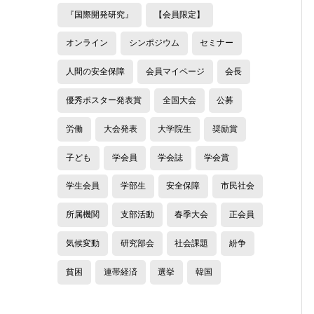
『国際開発研究』
【会員限定】
オンライン
シンポジウム
セミナー
人間の安全保障
会員マイページ
会長
優秀ポスター発表賞
全国大会
公募
労働
大会発表
大学院生
奨励賞
子ども
学会員
学会誌
学会賞
学生会員
学部生
安全保障
市民社会
所属機関
支部活動
春季大会
正会員
気候変動
研究部会
社会課題
紛争
貧困
連帯経済
選挙
韓国