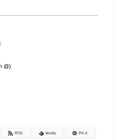
:
th @)
RSS
feedly
Pin it