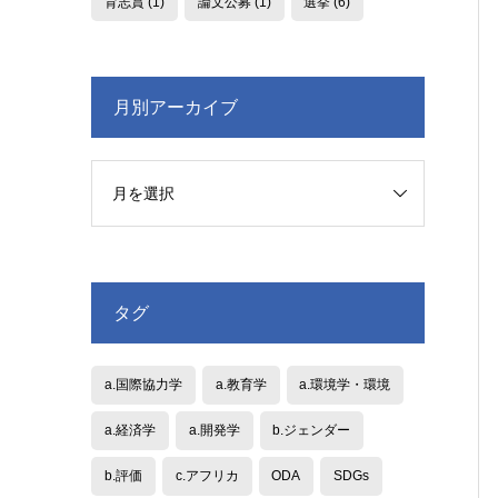
育志賞
(1)
論文公募
(1)
選挙
(6)
月別アーカイブ
タグ
a.国際協力学
a.教育学
a.環境学・環境
a.経済学
a.開発学
b.ジェンダー
b.評価
c.アフリカ
ODA
SDGs