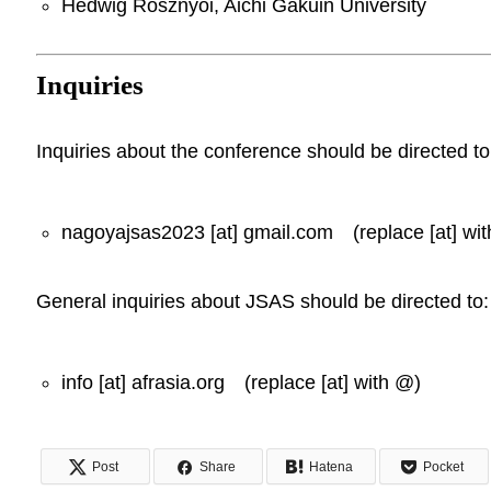
Hedwig Rosznyoi, Aichi Gakuin University
Inquiries
Inquiries about the conference should be directed to
nagoyajsas2023 [at] gmail.com (replace [at] wi
General inquiries about JSAS should be directed to:
info [at] afrasia.org (replace [at] with @)
Post
Share
Hatena
Pocket