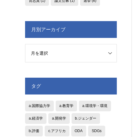
育志賞
(1)
論文公募
(1)
選挙
(6)
月別アーカイブ
タグ
a.国際協力学
a.教育学
a.環境学・環境
a.経済学
a.開発学
b.ジェンダー
b.評価
c.アフリカ
ODA
SDGs