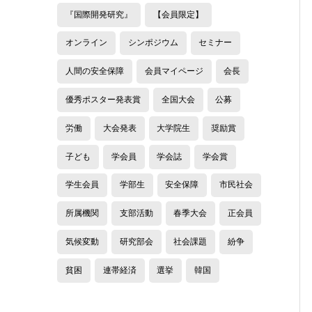
『国際開発研究』
【会員限定】
オンライン
シンポジウム
セミナー
人間の安全保障
会員マイページ
会長
優秀ポスター発表賞
全国大会
公募
労働
大会発表
大学院生
奨励賞
子ども
学会員
学会誌
学会賞
学生会員
学部生
安全保障
市民社会
所属機関
支部活動
春季大会
正会員
気候変動
研究部会
社会課題
紛争
貧困
連帯経済
選挙
韓国