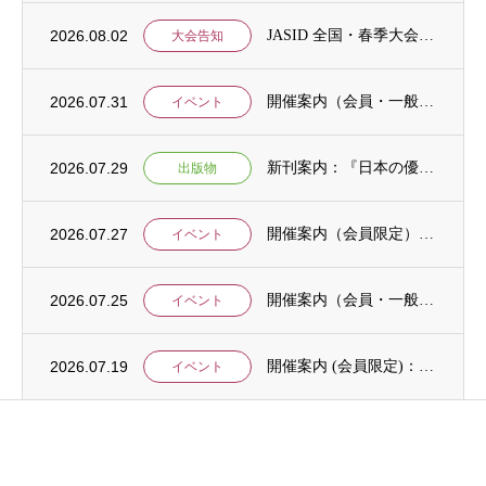
2026.08.02
JASID 全国・春季大会：JASIDブックトーク報告募集
大会告知
2026.07.31
開催案内（会員・一般）：IDCJ主催 第52回プロフェッショナル統計分析ワークショップ...
イベント
2026.07.29
新刊案内：『日本の優位性が通用しないという戦略ー地域の文化を考えた競争優位ー』ご案内
出版物
2026.07.27
開催案内（会員限定）：【8/6 公開シンポジウムのご案内】「持続可能で包括的な移住ガバ...
イベント
2026.07.25
開催案内（会員・一般）：【イベント案内】地域資源を生かしたキウイ農園での夏キャンプ「農...
イベント
2026.07.19
開催案内 (会員限定)：第4回 開発援助における技術協力部会（8月4日開催）
イベント