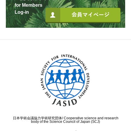
for Members
Log-in
日本学術会議協力学術研究団体/ Cooperative science and research
body of the Science Council of Japan (SCJ)