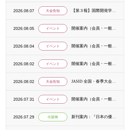
2026.08.07
【第３報】国際開発学会第３７回全国大会：発表申込期間に関するお知らせ （学会入会申請期...
大会告知
2026.08.05
開催案内（会員・一般）：8/15 清末愛砂さん「女と戦争」＠上智大
イベント
2026.08.04
開催案内（会員・一般）：神戸大学ユネスコチェア開催セミナーのご案内
イベント
2026.08.02
開催案内（会員・一般）：「みんなのSDGs」セッション「今こそ考えるSDGsと戦争・平...
イベント
2026.08.02
JASID 全国・春季大会：JASIDブックトーク報告募集
大会告知
2026.07.31
開催案内（会員・一般）：IDCJ主催 第52回プロフェッショナル統計分析ワークショップ...
イベント
2026.07.29
新刊案内：『日本の優位性が通用しないという戦略ー地域の文化を考えた競争優位ー』ご案内
出版物