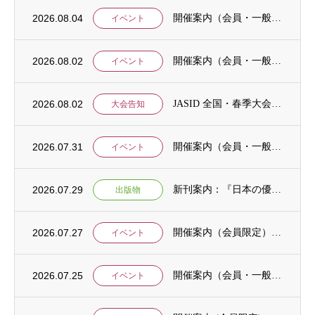
2026.08.04
開催案内（会員・一般）：神戸大学ユネスコチェア開催セミナーのご案内
イベント
2026.08.02
開催案内（会員・一般）：「みんなのSDGs」セッション「今こそ考えるSDGsと戦争・平...
イベント
2026.08.02
JASID 全国・春季大会：JASIDブックトーク報告募集
大会告知
2026.07.31
開催案内（会員・一般）：IDCJ主催 第52回プロフェッショナル統計分析ワークショップ...
イベント
2026.07.29
新刊案内：『日本の優位性が通用しないという戦略ー地域の文化を考えた競争優位ー』ご案内
出版物
2026.07.27
開催案内（会員限定）：【8/6 公開シンポジウムのご案内】「持続可能で包括的な移住ガバ...
イベント
2026.07.25
開催案内（会員・一般）：【イベント案内】地域資源を生かしたキウイ農園での夏キャンプ「農...
イベント