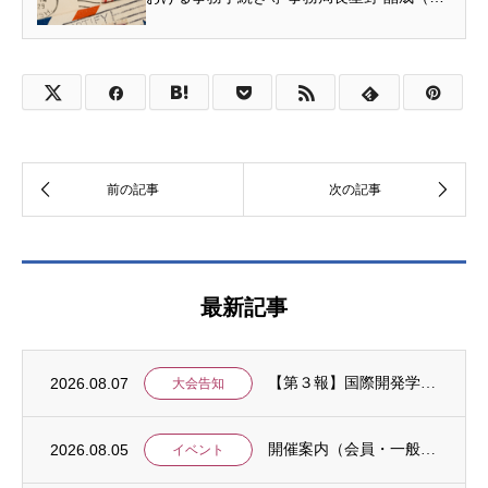
古屋大学）次長 尾和 潤美（中京大学） 島津
侑希（愛知淑徳大学）お問合せ先本部事...
最新記事
2026.08.07
【第３報】国際開発学会第３７回全国大会：発表申込期間に関するお知らせ （学会入会申請期...
大会告知
2026.08.05
開催案内（会員・一般）：8/15 清末愛砂さん「女と戦争」＠上智大
イベント