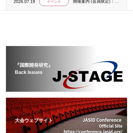
2026.07.19
開催案内 (会員限定)：第4回 開発援助における技術協力部会（8月4日開催）
イベント
『国際開発研究』
Back Issues
大会ウェブサイト