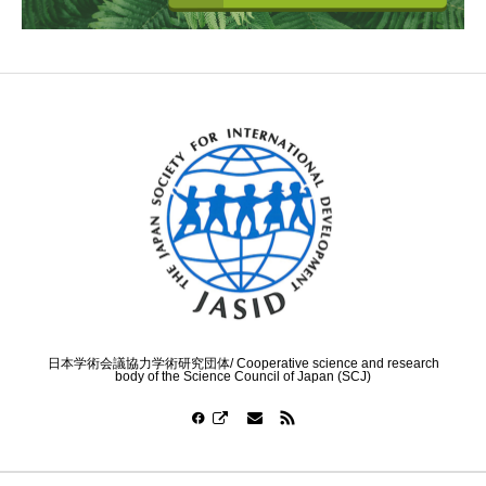
日本学術会議協力学術研究団体/ Cooperative science and research
body of the Science Council of Japan (SCJ)