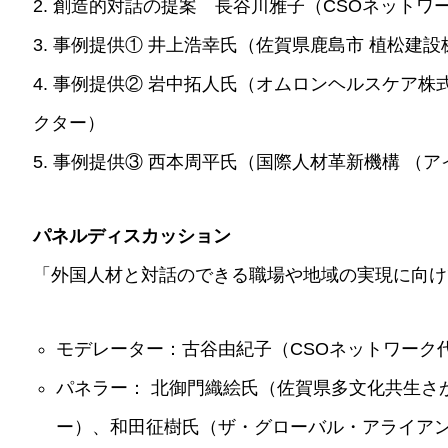
2. 創造的対話の提案 長谷川雅子（CSOネットワ
3. 事例提供① 井上浩幸氏（佐賀県鹿島市 植松建
4. 事例提供② 岩中拓人氏（オムロンヘルスケア
クター）
5. 事例提供③ 西本周平氏（国際人材革新機構 （
パネルディスカッション
「外国人材と対話のできる職場や地域の実現に向け
モデレーター：古谷由紀子（CSOネットワーク
パネラー： 北御門織絵氏（佐賀県多文化共生さ
ー）、和田征樹氏（ザ・グローバル・アライア