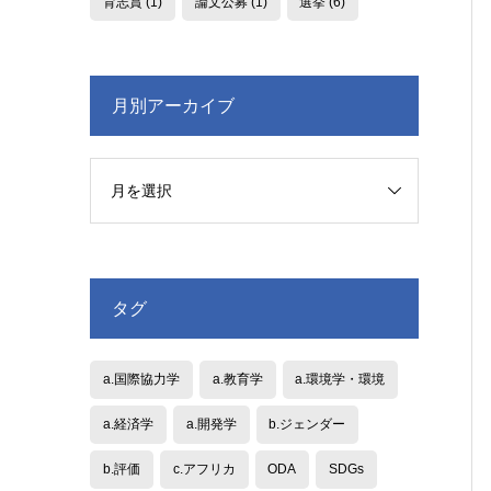
育志賞
(1)
論文公募
(1)
選挙
(6)
月別アーカイブ
タグ
a.国際協力学
a.教育学
a.環境学・環境
a.経済学
a.開発学
b.ジェンダー
b.評価
c.アフリカ
ODA
SDGs