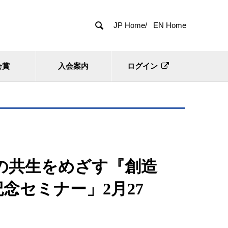

JP Home/
EN Home
会賞
入会案内
ログイン
の共生をめざす『創造
念セミナー」2月27