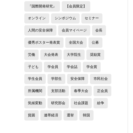
『国際開発研究』
【会員限定】
オンライン
シンポジウム
セミナー
人間の安全保障
会員マイページ
会長
優秀ポスター発表賞
全国大会
公募
労働
大会発表
大学院生
奨励賞
子ども
学会員
学会誌
学会賞
学生会員
学部生
安全保障
市民社会
所属機関
支部活動
春季大会
正会員
気候変動
研究部会
社会課題
紛争
貧困
連帯経済
選挙
韓国