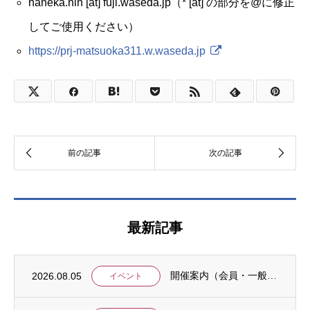
haneka.nin [at] fuji.waseda.jp（* [at] の部分を@に修正
してご使用ください）
https://prj-matsuoka311.w.waseda.jp
最新記事
2026.08.05
開催案内（会員・一般）：8/15 清末愛砂さん「女と戦争」＠上智大
イベント