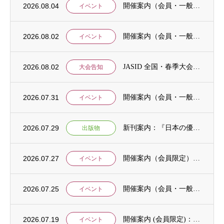
2026.08.04
開催案内（会員・一般）：神戸大学ユネスコチェア開催セミナーのご案内
イベント
2026.08.02
開催案内（会員・一般）：「みんなのSDGs」セッション「今こそ考えるSDGsと戦争・平...
イベント
2026.08.02
JASID 全国・春季大会：JASIDブックトーク報告募集
大会告知
2026.07.31
開催案内（会員・一般）：IDCJ主催 第52回プロフェッショナル統計分析ワークショップ...
イベント
2026.07.29
新刊案内：『日本の優位性が通用しないという戦略ー地域の文化を考えた競争優位ー』ご案内
出版物
2026.07.27
開催案内（会員限定）：【8/6 公開シンポジウムのご案内】「持続可能で包括的な移住ガバ...
イベント
2026.07.25
開催案内（会員・一般）：【イベント案内】地域資源を生かしたキウイ農園での夏キャンプ「農...
イベント
2026.07.19
開催案内 (会員限定)：第4回 開発援助における技術協力部会（8月4日開催）
イベント