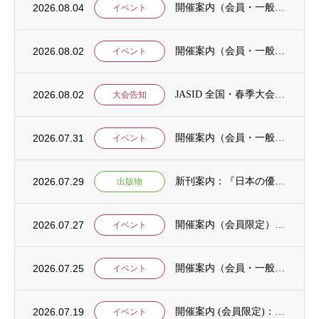
2026.08.04
開催案内（会員・一般）：神戸大学ユネスコチェア開催セミナーのご案内
イベント
2026.08.02
開催案内（会員・一般）：「みんなのSDGs」セッション「今こそ考えるSDGsと戦争・平...
イベント
2026.08.02
JASID 全国・春季大会：JASIDブックトーク報告募集
大会告知
2026.07.31
開催案内（会員・一般）：IDCJ主催 第52回プロフェッショナル統計分析ワークショップ...
イベント
2026.07.29
新刊案内：『日本の優位性が通用しないという戦略ー地域の文化を考えた競争優位ー』ご案内
出版物
2026.07.27
開催案内（会員限定）：【8/6 公開シンポジウムのご案内】「持続可能で包括的な移住ガバ...
イベント
2026.07.25
開催案内（会員・一般）：【イベント案内】地域資源を生かしたキウイ農園での夏キャンプ「農...
イベント
2026.07.19
開催案内 (会員限定)：第4回 開発援助における技術協力部会（8月4日開催）
イベント