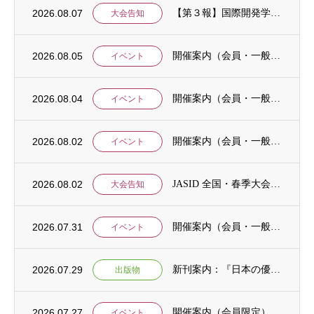
2026.08.07
【第３報】国際開発学会第３７回全国大会：発表申込期間に関するお知らせ （学会入会申請期...
大会告知
2026.08.05
開催案内（会員・一般）：8/15 清末愛砂さん「女と戦争」＠上智大
イベント
2026.08.04
開催案内（会員・一般）：神戸大学ユネスコチェア開催セミナーのご案内
イベント
2026.08.02
開催案内（会員・一般）：「みんなのSDGs」セッション「今こそ考えるSDGsと戦争・平...
イベント
2026.08.02
JASID 全国・春季大会：JASIDブックトーク報告募集
大会告知
2026.07.31
開催案内（会員・一般）：IDCJ主催 第52回プロフェッショナル統計分析ワークショップ...
イベント
2026.07.29
新刊案内：『日本の優位性が通用しないという戦略ー地域の文化を考えた競争優位ー』ご案内
出版物
2026.07.27
開催案内（会員限定）：【8/6 公開シンポジウムのご案内】「持続可能で包括的な移住ガバ...
イベント