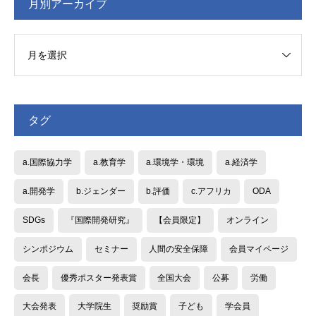
月別アーカイブ
タグ
a.国際協力学
a.教育学
a.環境学・環境
a.経済学
a.開発学
b.ジェンダー
b.評価
c.アフリカ
ODA
SDGs
『国際開発研究』
【会員限定】
オンライン
シンポジウム
セミナー
人間の安全保障
会員マイページ
会長
優秀ポスター発表賞
全国大会
公募
労働
大会発表
大学院生
奨励賞
子ども
学会員