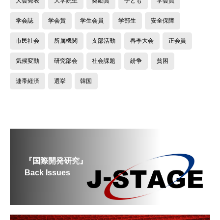
大会発表
大学院生
奨励賞
子ども
学会員
学会誌
学会賞
学生会員
学部生
安全保障
市民社会
所属機関
支部活動
春季大会
正会員
気候変動
研究部会
社会課題
紛争
貧困
連帯経済
選挙
韓国
『国際開発研究』
Back Issues