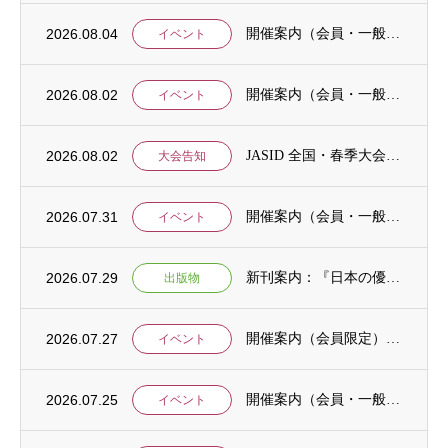
2026.08.04
開催案内（会員・一般）：神戸大学ユネスコチェア開催セミナーのご案内
イベント
2026.08.02
開催案内（会員・一般）：「みんなのSDGs」セッション「今こそ考えるSDGsと戦争・平...
イベント
2026.08.02
JASID 全国・春季大会：JASIDブックトーク報告募集
大会告知
2026.07.31
開催案内（会員・一般）：IDCJ主催 第52回プロフェッショナル統計分析ワークショップ...
イベント
2026.07.29
新刊案内：『日本の優位性が通用しないという戦略ー地域の文化を考えた競争優位ー』ご案内
出版物
2026.07.27
開催案内（会員限定）：【8/6 公開シンポジウムのご案内】「持続可能で包括的な移住ガバ...
イベント
2026.07.25
開催案内（会員・一般）：【イベント案内】地域資源を生かしたキウイ農園での夏キャンプ「農...
イベント