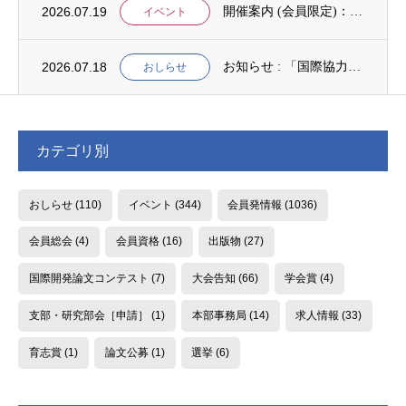
2026.07.19
開催案内 (会員限定)：第4回 開発援助における技術協力部会（8月4日開催）
イベント
2026.07.18
お知らせ : 「国際協力NGOスタディ・プログラム（中堅人材育成）」2次募集
おしらせ
カテゴリ別
おしらせ
(110)
イベント
(344)
会員発情報
(1036)
会員総会
(4)
会員資格
(16)
出版物
(27)
国際開発論文コンテスト
(7)
大会告知
(66)
学会賞
(4)
支部・研究部会［申請］
(1)
本部事務局
(14)
求人情報
(33)
育志賞
(1)
論文公募
(1)
選挙
(6)