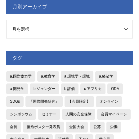
月別アーカイブ
タグ
a.国際協力学
a.教育学
a.環境学・環境
a.経済学
a.開発学
b.ジェンダー
b.評価
c.アフリカ
ODA
SDGs
『国際開発研究』
【会員限定】
オンライン
シンポジウム
セミナー
人間の安全保障
会員マイページ
会長
優秀ポスター発表賞
全国大会
公募
労働