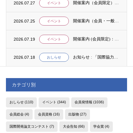
2026.07.27
開催案内（会員限定）：【8/6 公開シンポジウムのご案内】「持続可能で包括的な移住ガバ...
イベント
2026.07.25
開催案内（会員・一般）：【イベント案内】地域資源を生かしたキウイ農園での夏キャンプ「農...
イベント
2026.07.19
開催案内 (会員限定)：第4回 開発援助における技術協力部会（8月4日開催）
イベント
2026.07.18
お知らせ : 「国際協力NGOスタディ・プログラム（中堅人材育成）」2次募集
おしらせ
カテゴリ別
おしらせ
(110)
イベント
(344)
会員発情報
(1036)
会員総会
(4)
会員資格
(16)
出版物
(27)
国際開発論文コンテスト
(7)
大会告知
(66)
学会賞
(4)