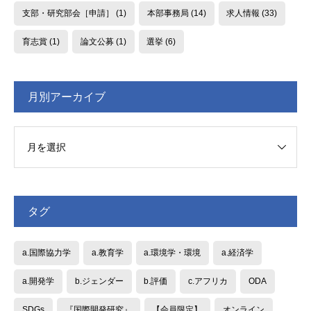
支部・研究部会［申請］
(1)
本部事務局
(14)
求人情報
(33)
育志賞
(1)
論文公募
(1)
選挙
(6)
月別アーカイブ
タグ
a.国際協力学
a.教育学
a.環境学・環境
a.経済学
a.開発学
b.ジェンダー
b.評価
c.アフリカ
ODA
SDGs
『国際開発研究』
【会員限定】
オンライン