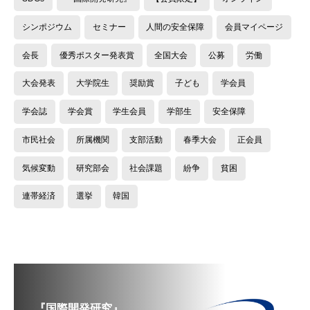
シンポジウム
セミナー
人間の安全保障
会員マイページ
会長
優秀ポスター発表賞
全国大会
公募
労働
大会発表
大学院生
奨励賞
子ども
学会員
学会誌
学会賞
学生会員
学部生
安全保障
市民社会
所属機関
支部活動
春季大会
正会員
気候変動
研究部会
社会課題
紛争
貧困
連帯経済
選挙
韓国
『国際開発研究』