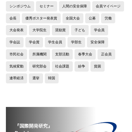
シンポジウム
セミナー
人間の安全保障
会員マイページ
会長
優秀ポスター発表賞
全国大会
公募
労働
大会発表
大学院生
奨励賞
子ども
学会員
学会誌
学会賞
学生会員
学部生
安全保障
市民社会
所属機関
支部活動
春季大会
正会員
気候変動
研究部会
社会課題
紛争
貧困
連帯経済
選挙
韓国
『国際開発研究』