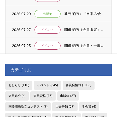
2026.07.29
新刊案内：『日本の優位性が通用しないという戦略ー地域の文化を考えた競争優位ー』ご案内
出版物
2026.07.27
開催案内（会員限定）：【8/6 公開シンポジウムのご案内】「持続可能で包括的な移住ガバ...
イベント
2026.07.25
開催案内（会員・一般）：【イベント案内】地域資源を生かしたキウイ農園での夏キャンプ「農...
イベント
カテゴリ別
おしらせ
(110)
イベント
(345)
会員発情報
(1038)
会員総会
(4)
会員資格
(16)
出版物
(27)
国際開発論文コンテスト
(7)
大会告知
(67)
学会賞
(4)