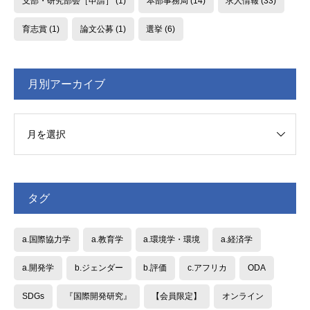
支部・研究部会［申請］
(1)
本部事務局
(14)
求人情報
(33)
育志賞
(1)
論文公募
(1)
選挙
(6)
月別アーカイブ
タグ
a.国際協力学
a.教育学
a.環境学・環境
a.経済学
a.開発学
b.ジェンダー
b.評価
c.アフリカ
ODA
SDGs
『国際開発研究』
【会員限定】
オンライン