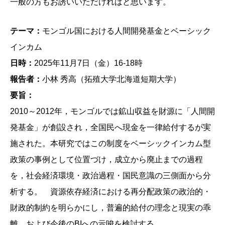
一般の方もお誘いいただければと思います。
テーマ：
モンゴル国における人間開発基金とベーシック
インカム
日時：
2025年11月7日（金）16-18時
報告者：
小林 秀高（拓殖大学北海道短期大学）
要旨：
2010～2012年，モンゴルでは鉱山収益を財源に「人間開
発基金」が創設され，全国民へ現金を一律給付するが実
施された。本研究ではこの制度をベーシックインカム型
政策の事例として位置づけ，成立から廃止までの過程
を，社会経済環境・政治過程・国民意識の三側面から分
析する。 資源依存経済における再分配政策の政治的・
財政的制約を明らかにし，普遍的給付の理念と現実の乖
離，および今後のBIへの示唆を検討する。