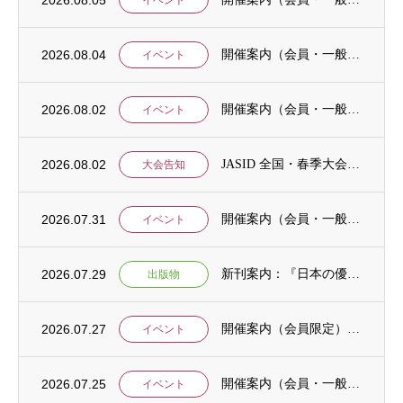
2026.08.04
開催案内（会員・一般）：神戸大学ユネスコチェア開催セミナーのご案内
イベント
2026.08.02
開催案内（会員・一般）：「みんなのSDGs」セッション「今こそ考えるSDGsと戦争・平...
イベント
2026.08.02
JASID 全国・春季大会：JASIDブックトーク報告募集
大会告知
2026.07.31
開催案内（会員・一般）：IDCJ主催 第52回プロフェッショナル統計分析ワークショップ...
イベント
2026.07.29
新刊案内：『日本の優位性が通用しないという戦略ー地域の文化を考えた競争優位ー』ご案内
出版物
2026.07.27
開催案内（会員限定）：【8/6 公開シンポジウムのご案内】「持続可能で包括的な移住ガバ...
イベント
2026.07.25
開催案内（会員・一般）：【イベント案内】地域資源を生かしたキウイ農園での夏キャンプ「農...
イベント