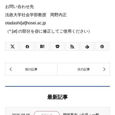
お問い合わせ先
法政大学社会学部教授 岡野内正
otadashi[at]hosei.ac.jp
（* [at] の部分を@に修正してご使用ください）
最新記事
2026.08.05
開催案内（会員・一般）：8/15 清末愛砂さん「女と戦争」＠上智大
イベント