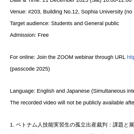
Date & Time: 21 December 2025 (Sat) 10:00-12:00
Venue: #203, Building No.12, Sophia University (no r
Target audience: Students and General public
Admission: Free
For online: Join the ZOOM webinar through URL
ht
(passcode 2025)
Language: English and Japanese (Simultaneous inte
The recorded video will not be publicly available aft
1. ベトナム人技能実習生の孤立出産裁判：課題と展望