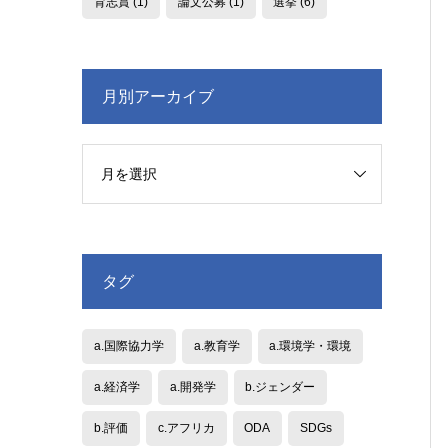
育志賞
(1)
論文公募
(1)
選挙
(6)
月別アーカイブ
タグ
a.国際協力学
a.教育学
a.環境学・環境
a.経済学
a.開発学
b.ジェンダー
b.評価
c.アフリカ
ODA
SDGs