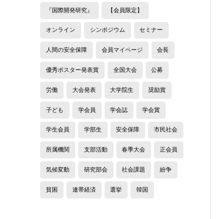
『国際開発研究』
【会員限定】
オンライン
シンポジウム
セミナー
人間の安全保障
会員マイページ
会長
優秀ポスター発表賞
全国大会
公募
労働
大会発表
大学院生
奨励賞
子ども
学会員
学会誌
学会賞
学生会員
学部生
安全保障
市民社会
所属機関
支部活動
春季大会
正会員
気候変動
研究部会
社会課題
紛争
貧困
連帯経済
選挙
韓国