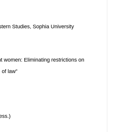
astern Studies, Sophia University
t women: Eliminating restrictions on
 of law”
ess.)