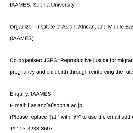
IAAMES, Sophia University
Organizer: Institute of Asian, African, and Middle E
(IAAMES)
Co-organiser: JSPS “Reproductive justice for migran
pregnancy and childbirth through reinforcing the rule
Enquiry: IAAMES
E-mail: i-asianc[at]sophia.ac.jp
(Please replace “[at]” with “@” to use the email addr
Tel: 03-3238-3697