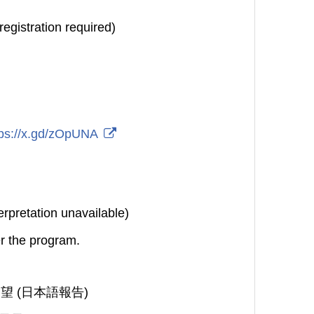
egistration required)
tps://x.gd/zOpUNA
rpretation unavailable)
er the program.
 (日本語報告)