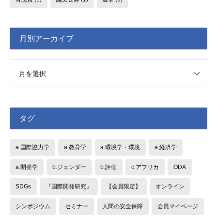
月別アーカイブ
タグ
a.国際協力学
a.教育学
a.環境学・環境
a.経済学
a.開発学
b.ジェンダー
b.評価
c.アフリカ
ODA
SDGs
『国際開発研究』
【会員限定】
オンライン
シンポジウム
セミナー
人間の安全保障
会員マイページ