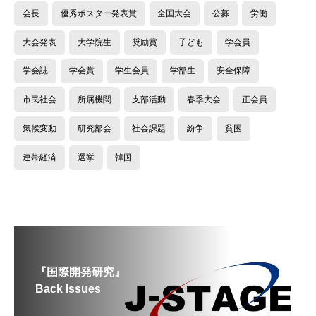
会長
優秀ポスター発表賞
全国大会
公募
労働
大会発表
大学院生
奨励賞
子ども
学会員
学会誌
学会賞
学生会員
学部生
安全保障
市民社会
所属機関
支部活動
春季大会
正会員
気候変動
研究部会
社会課題
紛争
貧困
連帯経済
選挙
韓国
『国際開発研究』
Back Issues