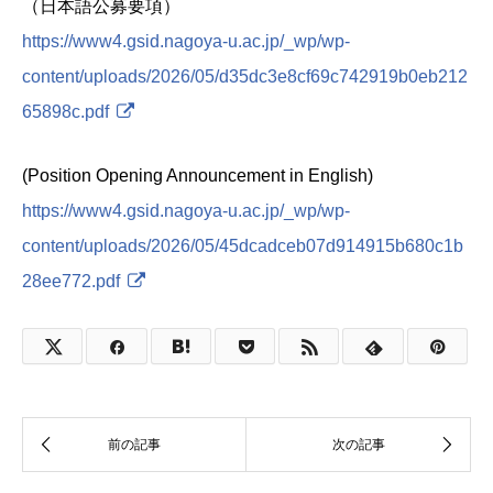
（日本語公募要項）
https://www4.gsid.nagoya-u.ac.jp/_wp/wp-
content/uploads/2026/05/d35dc3e8cf69c742919b0eb212
65898c.pdf
(Position Opening Announcement in English)
https://www4.gsid.nagoya-u.ac.jp/_wp/wp-
content/uploads/2026/05/45dcadceb07d914915b680c1b
28ee772.pdf