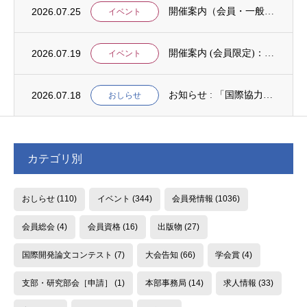
2026.07.25
開催案内（会員・一般）：【イベント案内】地域資源を生かしたキウイ農園での夏キャンプ「農...
イベント
2026.07.19
開催案内 (会員限定)：第4回 開発援助における技術協力部会（8月4日開催）
イベント
2026.07.18
お知らせ : 「国際協力NGOスタディ・プログラム（中堅人材育成）」2次募集
おしらせ
カテゴリ別
おしらせ
(110)
イベント
(344)
会員発情報
(1036)
会員総会
(4)
会員資格
(16)
出版物
(27)
国際開発論文コンテスト
(7)
大会告知
(66)
学会賞
(4)
支部・研究部会［申請］
(1)
本部事務局
(14)
求人情報
(33)