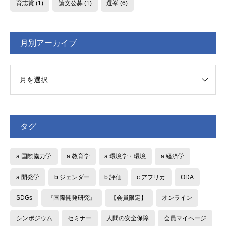
育志賞
(1)
論文公募
(1)
選挙
(6)
月別アーカイブ
タグ
a.国際協力学
a.教育学
a.環境学・環境
a.経済学
a.開発学
b.ジェンダー
b.評価
c.アフリカ
ODA
SDGs
『国際開発研究』
【会員限定】
オンライン
シンポジウム
セミナー
人間の安全保障
会員マイページ