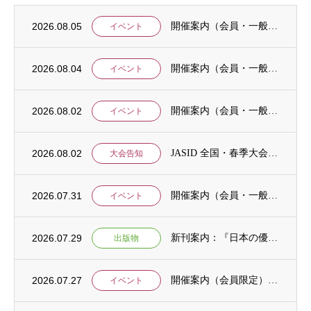
2026.08.05
開催案内（会員・一般）：8/15 清末愛砂さん「女と戦争」＠上智大
イベント
2026.08.04
開催案内（会員・一般）：神戸大学ユネスコチェア開催セミナーのご案内
イベント
2026.08.02
開催案内（会員・一般）：「みんなのSDGs」セッション「今こそ考えるSDGsと戦争・平...
イベント
2026.08.02
JASID 全国・春季大会：JASIDブックトーク報告募集
大会告知
2026.07.31
開催案内（会員・一般）：IDCJ主催 第52回プロフェッショナル統計分析ワークショップ...
イベント
2026.07.29
新刊案内：『日本の優位性が通用しないという戦略ー地域の文化を考えた競争優位ー』ご案内
出版物
2026.07.27
開催案内（会員限定）：【8/6 公開シンポジウムのご案内】「持続可能で包括的な移住ガバ...
イベント