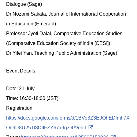
Dialogue (Sage)
Dr Nozomi Sakata, Journal of International Cooperation
in Education (Emerald)
Professor Jyoti Dalal, Comparative Education Studies
(Comparative Education Society of India [CESI])
Dr Yifei Yan, Teaching Public Administration (Sage)
Event Details:
Date: 21 July
Time: 16:30-18:00 (JST)
Registration:
https://docs.google.com/forms/d/1BVo3Z3E9OhEDlmh7X
On9D8U25Tf8DlIFZY67x9gzi4A/edit