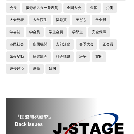
会長
優秀ポスター発表賞
全国大会
公募
労働
大会発表
大学院生
奨励賞
子ども
学会員
学会誌
学会賞
学生会員
学部生
安全保障
市民社会
所属機関
支部活動
春季大会
正会員
気候変動
研究部会
社会課題
紛争
貧困
連帯経済
選挙
韓国
『国際開発研究』
Back Issues