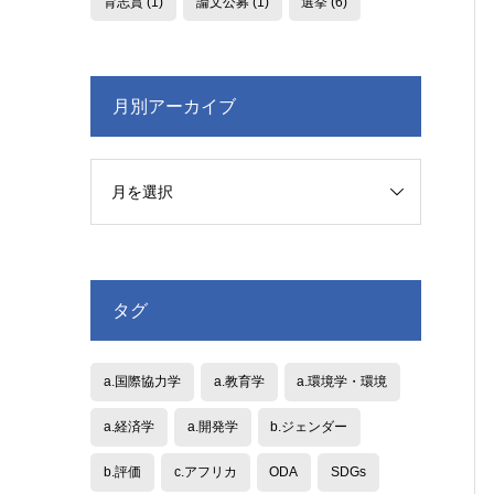
育志賞
(1)
論文公募
(1)
選挙
(6)
月別アーカイブ
タグ
a.国際協力学
a.教育学
a.環境学・環境
a.経済学
a.開発学
b.ジェンダー
b.評価
c.アフリカ
ODA
SDGs