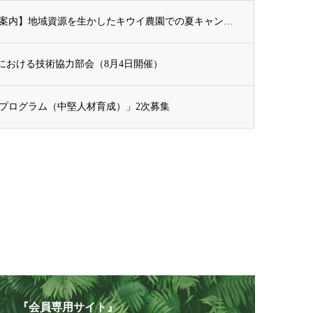
開催案内（会員・一般）：【イベント案内】地域資源を生かしたキウイ農園での夏キャンプ「農...
助における技術協力部会（8月4日開催）
ィ・プログラム（中堅人材育成）」2次募集
『会員専用サイト』