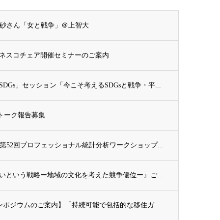
末愛砂さん「女と戦争」＠上智大
ネスコチェア開催セミナーのご案内
Gs」セッション「今こそ考えるSDGsと戦争・平...
ックトーク報告募集
第52回プロフェッショナル統計分析ワークショップ...
新刊案内：『日本の優位性が通用しないという戦略ー地域の文化を考えた競争優位ー』ご案内
開催案内（会員限定）：【8/6 公開シンポジウムのご案内】「持続可能で包括的な移住ガバ...