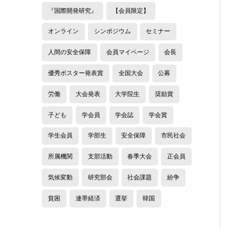
『国際開発研究』
【会員限定】
オンライン
シンポジウム
セミナー
人間の安全保障
会員マイページ
会長
優秀ポスター発表賞
全国大会
公募
労働
大会発表
大学院生
奨励賞
子ども
学会員
学会誌
学会賞
学生会員
学部生
安全保障
市民社会
所属機関
支部活動
春季大会
正会員
気候変動
研究部会
社会課題
紛争
貧困
連帯経済
選挙
韓国