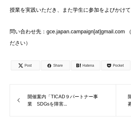
授業を実践いただき、また学生に参加をよびかけて
問い合わせ先：gce.japan.campaign[at]gmail.
ださい）
Post
Share
Hatena
Pocket
開催案内「TICAD９パートナー事
業 SDGsを障害...