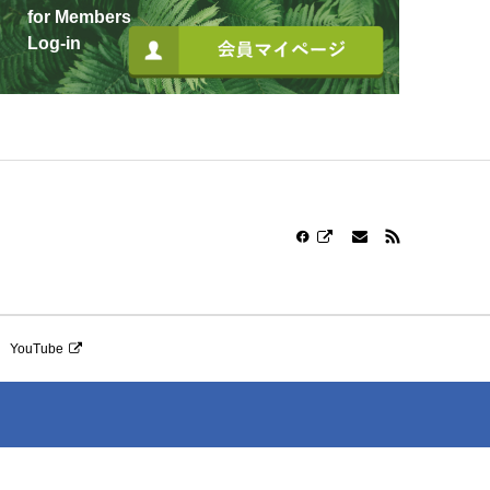
for Members
Log-in
YouTube