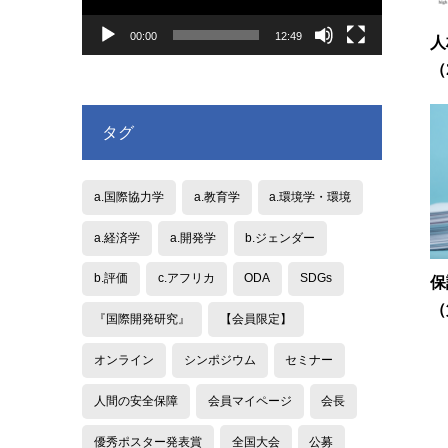
ヤ
ー
00:00
12:49
人
（
タグ
a.国際協力学
a.教育学
a.環境学・環境
a.経済学
a.開発学
b.ジェンダー
b.評価
c.アフリカ
ODA
SDGs
保
（
『国際開発研究』
【会員限定】
オンライン
シンポジウム
セミナー
人間の安全保障
会員マイページ
会長
優秀ポスター発表賞
全国大会
公募