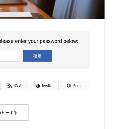
 please enter your password below:
RSS
feedly
Pin it
コピーする