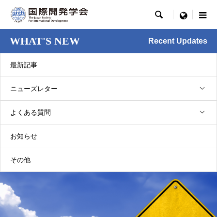

menu
WHAT'S NEW
Recent Updates
最新記事
ニューズレター
NL33巻4号 [2022.11]
よくある質問
選挙管理委員会からのお知らせ（2022年
11月）
お知らせ
2022.11.01
その他