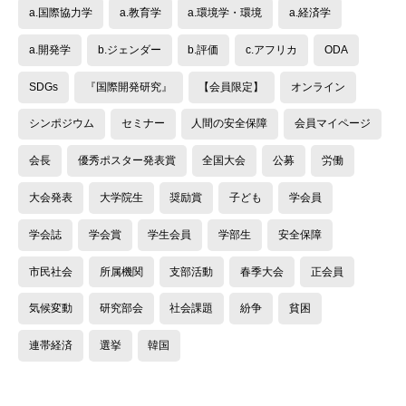
a.国際協力学
a.教育学
a.環境学・環境
a.経済学
a.開発学
b.ジェンダー
b.評価
c.アフリカ
ODA
SDGs
『国際開発研究』
【会員限定】
オンライン
シンポジウム
セミナー
人間の安全保障
会員マイページ
会長
優秀ポスター発表賞
全国大会
公募
労働
大会発表
大学院生
奨励賞
子ども
学会員
学会誌
学会賞
学生会員
学部生
安全保障
市民社会
所属機関
支部活動
春季大会
正会員
気候変動
研究部会
社会課題
紛争
貧困
連帯経済
選挙
韓国