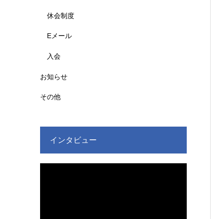
休会制度
Eメール
入会
お知らせ
その他
インタビュー
動
画
プ
レ
ー