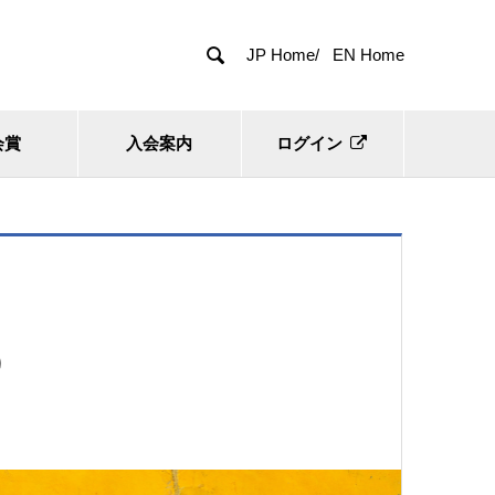

JP Home/
EN Home
会賞
入会案内
ログイン
）