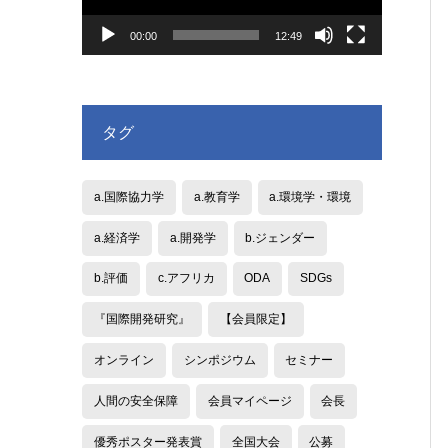
ヤ
ー
00:00
12:49
タグ
a.国際協力学
a.教育学
a.環境学・環境
a.経済学
a.開発学
b.ジェンダー
b.評価
c.アフリカ
ODA
SDGs
『国際開発研究』
【会員限定】
オンライン
シンポジウム
セミナー
人間の安全保障
会員マイページ
会長
優秀ポスター発表賞
全国大会
公募