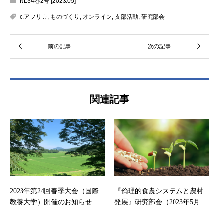
NL34巻2号 [2023.05]
c.アフリカ
,
ものづくり
,
オンライン
,
支部活動
,
研究部会
関連記事
2023年第24回春季大会（国際
『倫理的食農システムと農村
教養大学）開催のお知らせ
発展』研究部会（2023年5月...