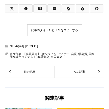
記事のタイトルとURLをコピーする
NL34巻4号 [2023.11]
研究部会
,
【会員限定】
,
オンライン
,
セミナー
,
会長
,
学会賞
,
国際
開発論文コンテスト
,
春季大会
,
全国大会
関連記事