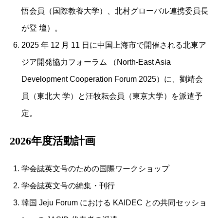
悟会員（国際教養⼤学）、北村グローバル連携委員⻑
が登 壇）。
2025 年 12 ⽉ 11 ⽇に中国上海市で開催される北東ア
ジア開発協⼒フォーラム （North-East Asia
Development Cooperation Forum 2025）に、劉靖会
員（東北⼤ 学）と汪牧耘会員（東京⼤学）を派遣予
定。
2026年度活動計画
学会誌英文号のための国際ワークショップ
学会誌英文号の編集・刊行
韓国 Jeju Forum における KAIDEC との共同セッショ