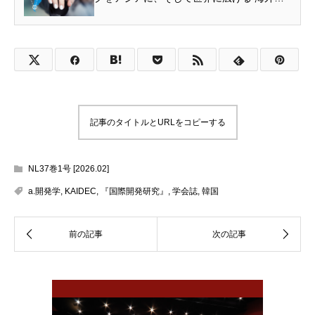
開発系学会や国際機関との連携、英文誌の
発...
記事のタイトルとURLをコピーする
NL37巻1号 [2026.02]
a.開発学
,
KAIDEC
,
『国際開発研究』
,
学会誌
,
韓国