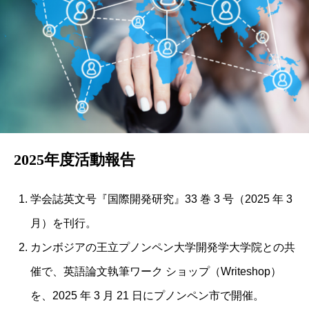
2025年度活動報告
学会誌英⽂号『国際開発研究』33 巻 3 号（2025 年 3
⽉）を刊⾏。
カンボジアの王⽴プノンペン⼤学開発学⼤学院との共
催で、英語論⽂執筆ワーク ショップ（Writeshop）
を、2025 年 3 ⽉ 21 ⽇にプノンペン市で開催。