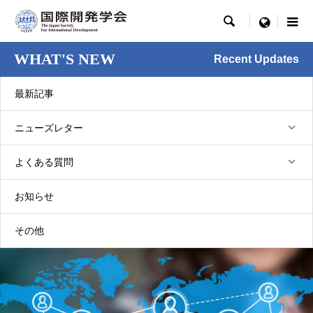

menu
WHAT'S NEW
Recent Updates
最新記事
ニューズレター
NL37巻1号 [2026.02]
よくある質問
グローバル連携委員会からのお知らせ
（2026年2月）
お知らせ
2026.02.01
その他