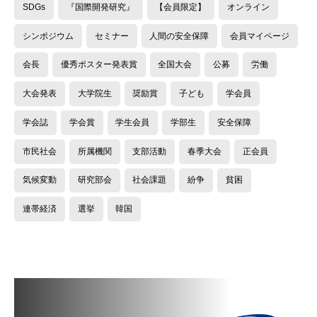
SDGs
『国際開発研究』
【会員限定】
オンライン
シンポジウム
セミナー
人間の安全保障
会員マイページ
会長
優秀ポスター発表賞
全国大会
公募
労働
大会発表
大学院生
奨励賞
子ども
学会員
学会誌
学会賞
学生会員
学部生
安全保障
市民社会
所属機関
支部活動
春季大会
正会員
気候変動
研究部会
社会課題
紛争
貧困
連帯経済
選挙
韓国