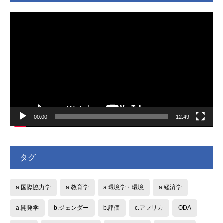
動
画
プ
レ
ー
ヤ
ー
00:00
12:49
タグ
a.国際協力学
a.教育学
a.環境学・環境
a.経済学
a.開発学
b.ジェンダー
b.評価
c.アフリカ
ODA