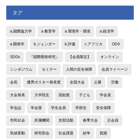
タグ
a.国際協力学
a.教育学
a.環境学・環境
a.経済学
a.開発学
b.ジェンダー
b.評価
c.アフリカ
ODA
SDGs
『国際開発研究』
【会員限定】
オンライン
シンポジウム
セミナー
人間の安全保障
会員マイページ
会長
優秀ポスター発表賞
全国大会
公募
労働
大会発表
大学院生
奨励賞
子ども
学会員
学会誌
学会賞
学生会員
学部生
安全保障
市民社会
所属機関
支部活動
春季大会
正会員
気候変動
研究部会
社会課題
紛争
貧困