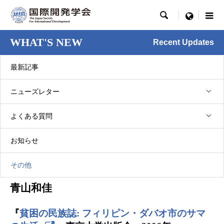

menu
WHAT'S NEW
Recent Updates
最新記事
ニューズレター
その他
よくある質問
2007年学会賞受賞作品
2007.03.30
お知らせ
学会賞
その他
青山和佳
『
貧困の民族誌: フィリピン・ダバオ市のサマ