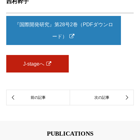
西村幹子
『国際開発研究』第28号2巻（PDFダウンロ
ード）
J-stageへ
PUBLICATIONS