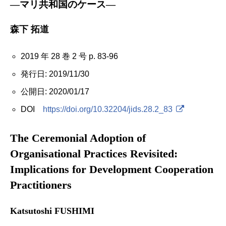
―マリ共和国のケース―
森下 拓道
2019 年 28 巻 2 号 p. 83-96
発行日: 2019/11/30
公開日: 2020/01/17
DOI
https://doi.org/10.32204/jids.28.2_83
The Ceremonial Adoption of
Organisational Practices Revisited:
Implications for Development Cooperation
Practitioners
Katsutoshi FUSHIMI