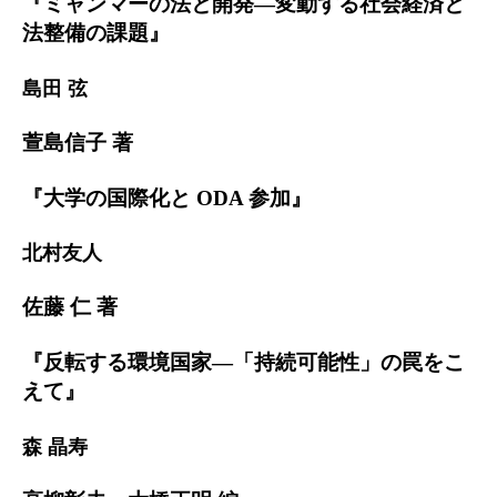
『ミャンマーの法と開発―変動する社会経済と
法整備の課題』
島田 弦
萱島信子 著
『大学の国際化と ODA 参加』
北村友人
佐藤 仁 著
『反転する環境国家―「持続可能性」の罠をこ
えて』
森 晶寿