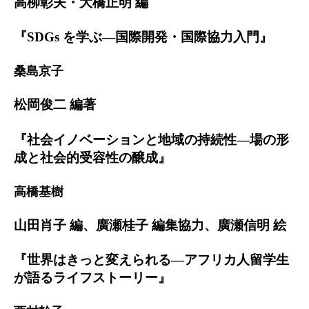
高柳彰夫・大橋正明 編
『SDGs を学ぶ―国際開発・国際協力入門』
桑島京子
松岡俊二 編著
『社会イノベーションと地域の持続性―場の形
成と社会的受容性の醸成』
高橋基樹
山田肖子 編、廣瀬桂子 編集協力、廣瀬信明 絵
『世界はきっと変えられる―アフリカ人留学生
が語るライフストーリー』