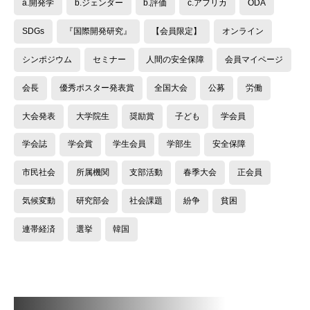
a.開発学
b.ジェンダー
b.評価
c.アフリカ
ODA
SDGs
『国際開発研究』
【会員限定】
オンライン
シンポジウム
セミナー
人間の安全保障
会員マイページ
会長
優秀ポスター発表賞
全国大会
公募
労働
大会発表
大学院生
奨励賞
子ども
学会員
学会誌
学会賞
学生会員
学部生
安全保障
市民社会
所属機関
支部活動
春季大会
正会員
気候変動
研究部会
社会課題
紛争
貧困
連帯経済
選挙
韓国