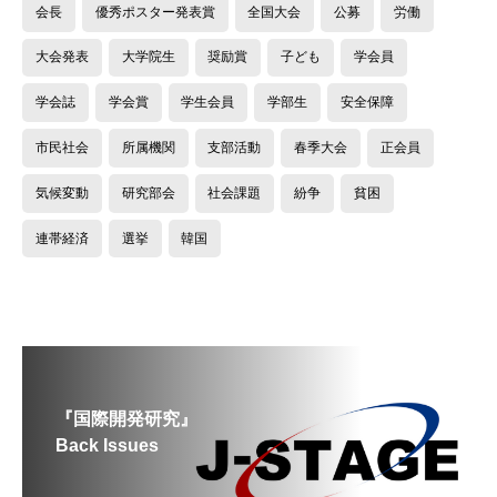
会長
優秀ポスター発表賞
全国大会
公募
労働
大会発表
大学院生
奨励賞
子ども
学会員
学会誌
学会賞
学生会員
学部生
安全保障
市民社会
所属機関
支部活動
春季大会
正会員
気候変動
研究部会
社会課題
紛争
貧困
連帯経済
選挙
韓国
『国際開発研究』
Back Issues