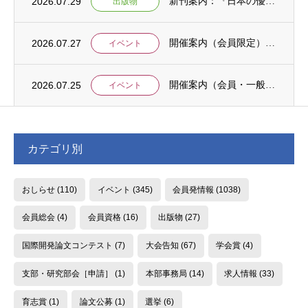
2026.07.29
新刊案内：『日本の優位性が通用しないという戦略ー地域の文化を考えた競争優位ー』ご案内
出版物
2026.07.27
開催案内（会員限定）：【8/6 公開シンポジウムのご案内】「持続可能で包括的な移住ガバ...
イベント
2026.07.25
開催案内（会員・一般）：【イベント案内】地域資源を生かしたキウイ農園での夏キャンプ「農...
イベント
カテゴリ別
おしらせ
(110)
イベント
(345)
会員発情報
(1038)
会員総会
(4)
会員資格
(16)
出版物
(27)
国際開発論文コンテスト
(7)
大会告知
(67)
学会賞
(4)
支部・研究部会［申請］
(1)
本部事務局
(14)
求人情報
(33)
育志賞
(1)
論文公募
(1)
選挙
(6)