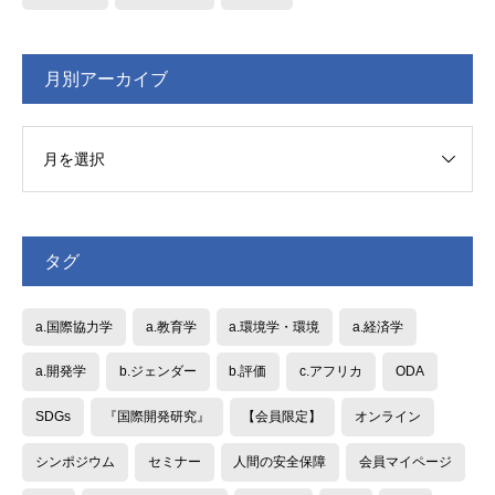
月別アーカイブ
タグ
a.国際協力学
a.教育学
a.環境学・環境
a.経済学
a.開発学
b.ジェンダー
b.評価
c.アフリカ
ODA
SDGs
『国際開発研究』
【会員限定】
オンライン
シンポジウム
セミナー
人間の安全保障
会員マイページ