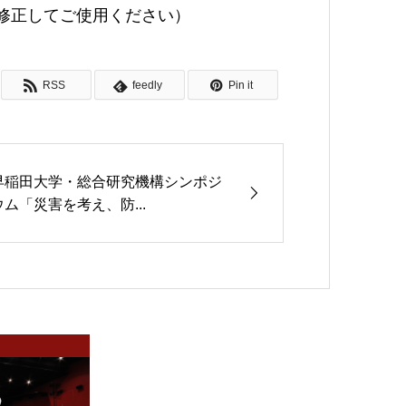
 の部分を@に修正してご使用ください）
RSS
feedly
Pin it
早稲田大学・総合研究機構シンポジ
ウム「災害を考え、防...