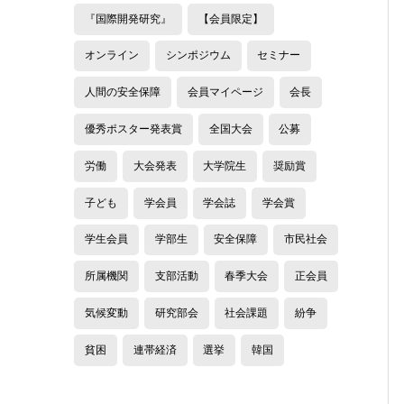
『国際開発研究』
【会員限定】
オンライン
シンポジウム
セミナー
人間の安全保障
会員マイページ
会長
優秀ポスター発表賞
全国大会
公募
労働
大会発表
大学院生
奨励賞
子ども
学会員
学会誌
学会賞
学生会員
学部生
安全保障
市民社会
所属機関
支部活動
春季大会
正会員
気候変動
研究部会
社会課題
紛争
貧困
連帯経済
選挙
韓国