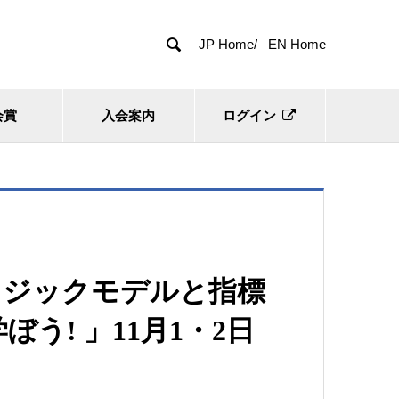

JP Home/
EN Home
会賞
入会案内
ログイン
ロジックモデルと指標
う! 」11月1・2日