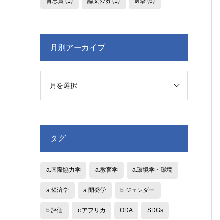
育志賞
(1)
論文公募
(1)
選挙
(6)
月別アーカイブ
タグ
a.国際協力学
a.教育学
a.環境学・環境
a.経済学
a.開発学
b.ジェンダー
b.評価
c.アフリカ
ODA
SDGs