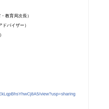
ーツ省・教育局次長）
大臣アドバイザー）
ー）
q07EkLqpBhsYhwCj8A5/view?usp=sharing