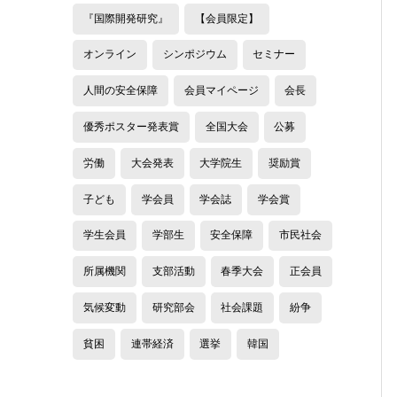
『国際開発研究』
【会員限定】
オンライン
シンポジウム
セミナー
人間の安全保障
会員マイページ
会長
優秀ポスター発表賞
全国大会
公募
労働
大会発表
大学院生
奨励賞
子ども
学会員
学会誌
学会賞
学生会員
学部生
安全保障
市民社会
所属機関
支部活動
春季大会
正会員
気候変動
研究部会
社会課題
紛争
貧困
連帯経済
選挙
韓国