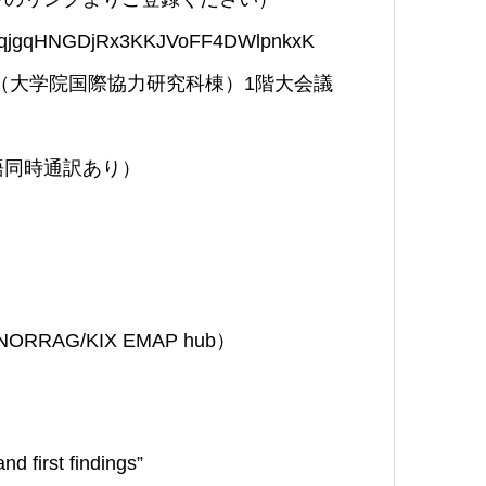
lc-GhqjgqHNGDjRx3KKJVoFF4DWlpnkxK
（大学院国際協力研究科棟）1階大会議
語同時通訳あり）
RRAG/KIX EMAP hub）
 first findings”