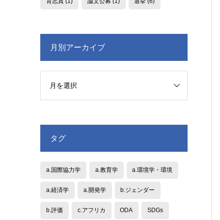
育志賞
(1)
論文公募
(1)
選挙
(6)
月別アーカイブ
タグ
a.国際協力学
a.教育学
a.環境学・環境
a.経済学
a.開発学
b.ジェンダー
b.評価
c.アフリカ
ODA
SDGs