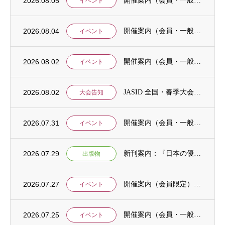
2026.08.05
開催案内（会員・一般）：8/15 清末愛砂さん「女と戦争」＠上智大
イベント
2026.08.04
開催案内（会員・一般）：神戸大学ユネスコチェア開催セミナーのご案内
イベント
2026.08.02
開催案内（会員・一般）：「みんなのSDGs」セッション「今こそ考えるSDGsと戦争・平...
イベント
2026.08.02
JASID 全国・春季大会：JASIDブックトーク報告募集
大会告知
2026.07.31
開催案内（会員・一般）：IDCJ主催 第52回プロフェッショナル統計分析ワークショップ...
イベント
2026.07.29
新刊案内：『日本の優位性が通用しないという戦略ー地域の文化を考えた競争優位ー』ご案内
出版物
2026.07.27
開催案内（会員限定）：【8/6 公開シンポジウムのご案内】「持続可能で包括的な移住ガバ...
イベント
2026.07.25
開催案内（会員・一般）：【イベント案内】地域資源を生かしたキウイ農園での夏キャンプ「農...
イベント