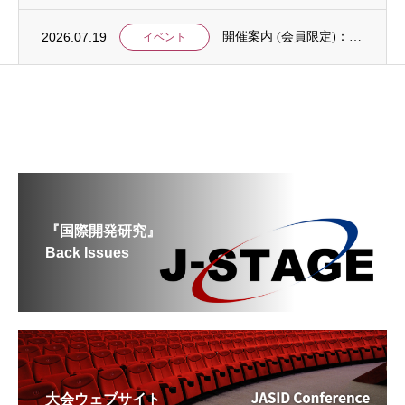
2026.07.19
開催案内 (会員限定)：第4回 開発援助における技術協力部会（8月4日開催）
イベント
『国際開発研究』
Back Issues
大会ウェブサイト