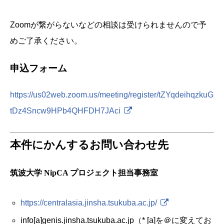
Zoomが繋がらないなどの相談は受けられませんので予
めご了承ください。
申込フォーム
https://us02web.zoom.us/meeting/register/tZYqdeihqzkuG
tDz4Sncw9HPb4QHFDH7JAci
本件にかんするお問い合わせ先
筑波大学 NipCA プロジェクト担当事務室
https://centralasia.jinsha.tsukuba.ac.jp/
info[a]genis.jinsha.tsukuba.ac.jp（* [a]を＠に変えてお