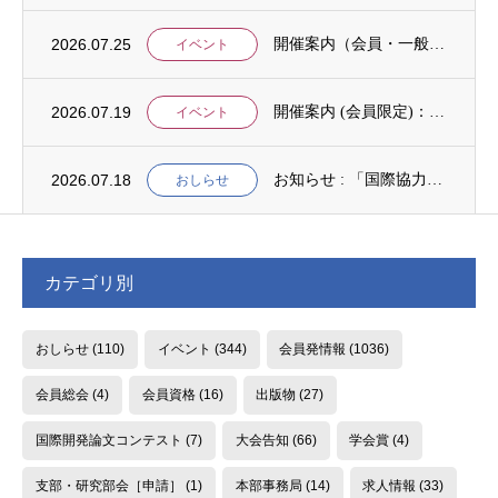
2026.07.25
開催案内（会員・一般）：【イベント案内】地域資源を生かしたキウイ農園での夏キャンプ「農...
イベント
2026.07.19
開催案内 (会員限定)：第4回 開発援助における技術協力部会（8月4日開催）
イベント
2026.07.18
お知らせ : 「国際協力NGOスタディ・プログラム（中堅人材育成）」2次募集
おしらせ
カテゴリ別
おしらせ
(110)
イベント
(344)
会員発情報
(1036)
会員総会
(4)
会員資格
(16)
出版物
(27)
国際開発論文コンテスト
(7)
大会告知
(66)
学会賞
(4)
支部・研究部会［申請］
(1)
本部事務局
(14)
求人情報
(33)