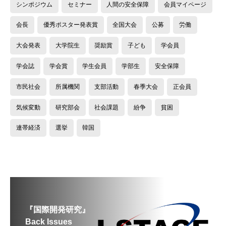
シンポジウム
セミナー
人間の安全保障
会員マイページ
会長
優秀ポスター発表賞
全国大会
公募
労働
大会発表
大学院生
奨励賞
子ども
学会員
学会誌
学会賞
学生会員
学部生
安全保障
市民社会
所属機関
支部活動
春季大会
正会員
気候変動
研究部会
社会課題
紛争
貧困
連帯経済
選挙
韓国
『国際開発研究』
Back Issues