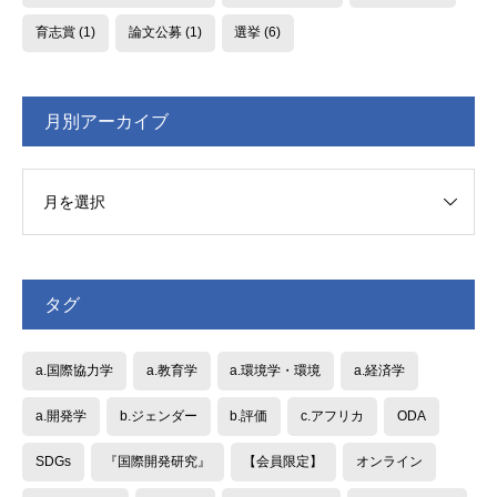
育志賞
(1)
論文公募
(1)
選挙
(6)
月別アーカイブ
タグ
a.国際協力学
a.教育学
a.環境学・環境
a.経済学
a.開発学
b.ジェンダー
b.評価
c.アフリカ
ODA
SDGs
『国際開発研究』
【会員限定】
オンライン