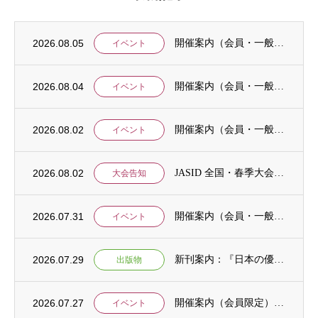
2026.08.05
開催案内（会員・一般）：8/15 清末愛砂さん「女と戦争」＠上智大
イベント
2026.08.04
開催案内（会員・一般）：神戸大学ユネスコチェア開催セミナーのご案内
イベント
2026.08.02
開催案内（会員・一般）：「みんなのSDGs」セッション「今こそ考えるSDGsと戦争・平...
イベント
2026.08.02
JASID 全国・春季大会：JASIDブックトーク報告募集
大会告知
2026.07.31
開催案内（会員・一般）：IDCJ主催 第52回プロフェッショナル統計分析ワークショップ...
イベント
2026.07.29
新刊案内：『日本の優位性が通用しないという戦略ー地域の文化を考えた競争優位ー』ご案内
出版物
2026.07.27
開催案内（会員限定）：【8/6 公開シンポジウムのご案内】「持続可能で包括的な移住ガバ...
イベント