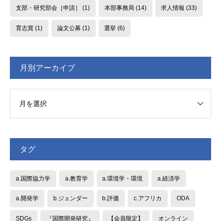
支部・研究部会［申請］
(1)
本部事務局
(14)
求人情報
(33)
育志賞
(1)
論文公募
(1)
選挙
(6)
月別アーカイブ
タグ
a.国際協力学
a.教育学
a.環境学・環境
a.経済学
a.開発学
b.ジェンダー
b.評価
c.アフリカ
ODA
SDGs
『国際開発研究』
【会員限定】
オンライン