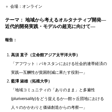
会場：オンライン
テーマ： 地域から考えるオルタナティブ開発―
近代的開発実践・モデルの超克に向けて―
報告：
高須 直子（立命館アジア太平洋大学）
「アフワット：パキスタンにおける社会的連帯経済の
実践―互酬性が貧困削減に果たす役割―」
藍澤 淑雄（拓殖大学）
「地域コミュニティの「ありのまま」と多遍性
(pluriversality)をどう捉えるか―館ヶ丘団地における
人々のかかわりと価値創造からの考察―」