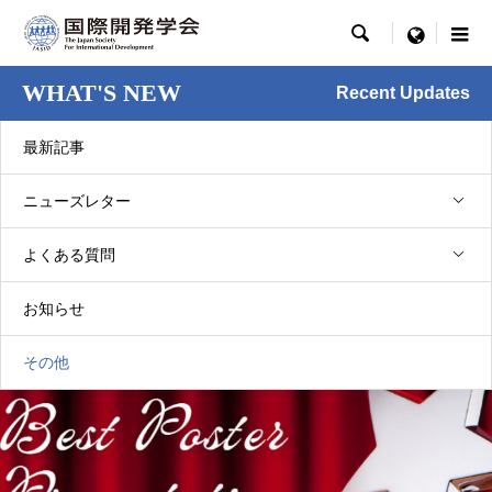

menu
WHAT'S NEW
Recent Updates
最新記事
ニューズレター
その他
よくある質問
優秀ポスター発表賞（2015年春季大会）
2015.03.31
お知らせ
その他