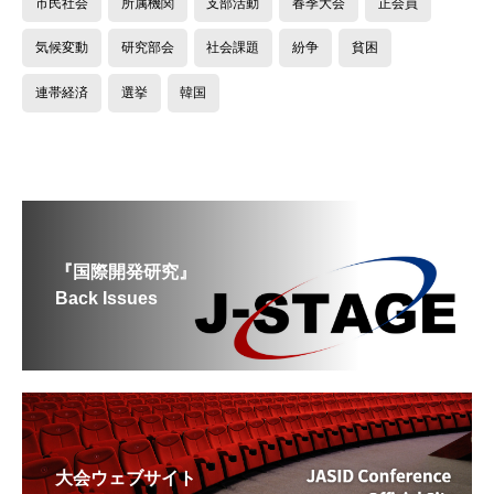
市民社会
所属機関
支部活動
春季大会
正会員
気候変動
研究部会
社会課題
紛争
貧困
連帯経済
選挙
韓国
『国際開発研究』
Back Issues
大会ウェブサイト