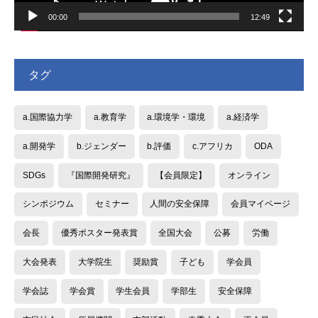
00:00
12:49
タグ
a.国際協力学
a.教育学
a.環境学・環境
a.経済学
a.開発学
b.ジェンダー
b.評価
c.アフリカ
ODA
SDGs
『国際開発研究』
【会員限定】
オンライン
シンポジウム
セミナー
人間の安全保障
会員マイページ
会長
優秀ポスター発表賞
全国大会
公募
労働
大会発表
大学院生
奨励賞
子ども
学会員
学会誌
学会賞
学生会員
学部生
安全保障