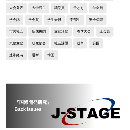
大会発表
大学院生
奨励賞
子ども
学会員
学会誌
学会賞
学生会員
学部生
安全保障
市民社会
所属機関
支部活動
春季大会
正会員
気候変動
研究部会
社会課題
紛争
貧困
連帯経済
選挙
韓国
『国際開発研究』
Back Issues