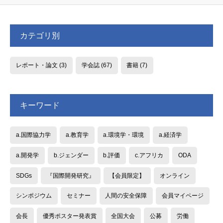
カテゴリ別
レポート・論文
(3)
学会誌
(67)
書籍
(7)
キーワード
a.国際協力学
a.教育学
a.環境学・環境
a.経済学
a.開発学
b.ジェンダー
b.評価
c.アフリカ
ODA
SDGs
『国際開発研究』
【会員限定】
オンライン
シンポジウム
セミナー
人間の安全保障
会員マイページ
会長
優秀ポスター発表賞
全国大会
公募
労働