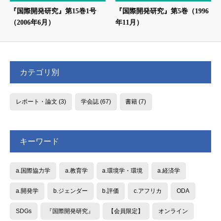
『国際開発研究』第15巻1号
『国際開発研究』第5巻（1996
（2006年6月）
年11月）
カテゴリ別
レポート・論文
(3)
学会誌
(67)
書籍
(7)
キーワード
a.国際協力学
a.教育学
a.環境学・環境
a.経済学
a.開発学
b.ジェンダー
b.評価
c.アフリカ
ODA
SDGs
『国際開発研究』
【会員限定】
オンライン