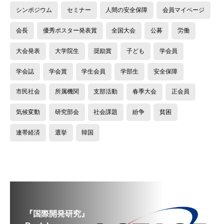
シンポジウム
セミナー
人間の安全保障
会員マイページ
会長
優秀ポスター発表賞
全国大会
公募
労働
大会発表
大学院生
奨励賞
子ども
学会員
学会誌
学会賞
学生会員
学部生
安全保障
市民社会
所属機関
支部活動
春季大会
正会員
気候変動
研究部会
社会課題
紛争
貧困
連帯経済
選挙
韓国
『国際開発研究』